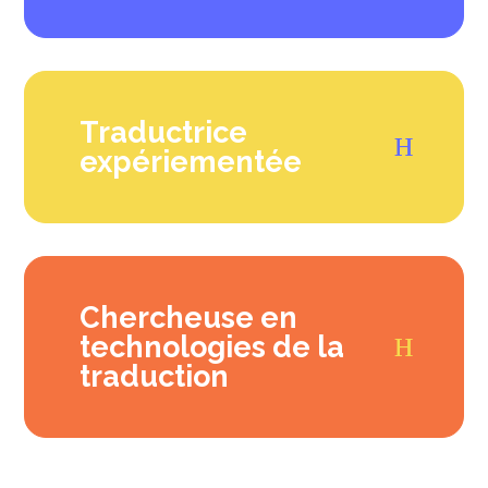
Traductrice
expériementée
Chercheuse en
technologies de la
traduction