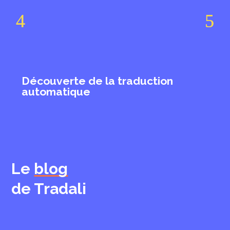
uverte de la traduction
Plongée
matique
traduct
Le
blog
de Tradali